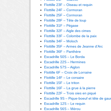
Flottille 23F – Oiseau et requin
Flottille 24F – Cormoran
Flottille 25F – Cormoran
Flottille 28F – Tête de loup
Flottille 31F – Pégase
Flottille 32F – Aigle des cimes
Flottille 33F – Colombe de la paix
Flottille 34F – Moloch
Flottille 35F – Armes de Jeanne d’Arc
Flottille 36F – Panthère
Escadrille 50S – Le Borda
Escadrille 22S – Hermines
Escadrille 57S – Aiglon
Flottille 6F – Croix de Lorraine
Flottille 14F – Le corsaire
Flottille 15F – Le triton
Flottille 16F – La grue à la pierre
Flottille 22F – Trois oies en piqué
Escadrille 9S – Pique-boeuf et tête de gau
Escadrille 12S – Le requin
Escadrille 56S – Mérou