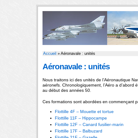
Accueil
» Aéronavale : unités
Aéronavale : unités
Nous traitons ici des unités de l’Aéronautique Na
aéronefs. Chronologiquement, l’Aéro a d’abord ét
au début des années 50.
Ces formations sont abordées en commençant par
Flottille 4F – Mouette et tortue
Flottille 11F – Hippocampe
Flottille 12F – Canard fusilier-marin
Flottille 17F – Balbuzard
Flottille 21F – Gazelle