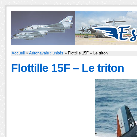
Accueil
»
Aéronavale : unités
» Flottille 15F – Le triton
Flottille 15F – Le triton