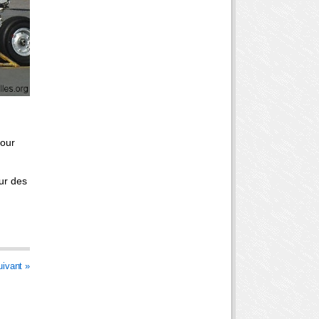
tour
eur des
uivant »