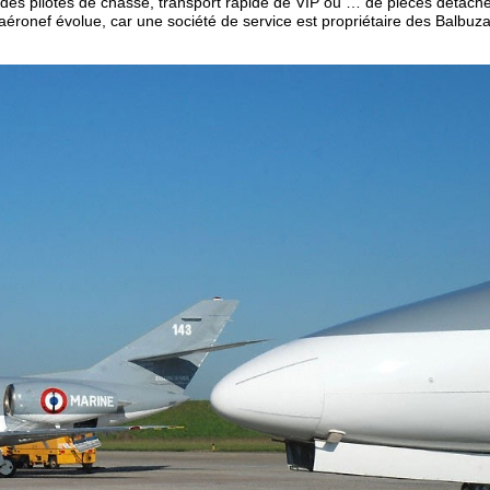
des pilotes de chasse, transport rapide de VIP ou … de pièces détach
’aéronef évolue, car une société de service est propriétaire des Balbuza