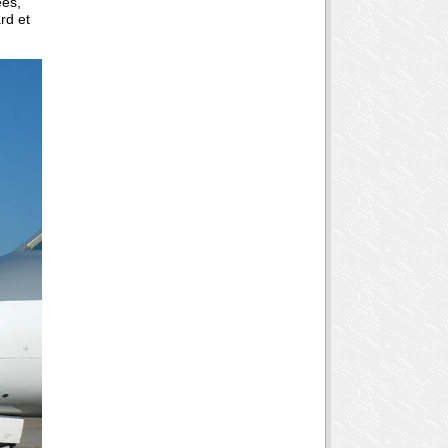
ées,
rd et