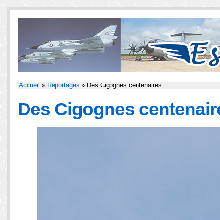
Accueil
»
Reportages
» Des Cigognes centenaires …
Des Cigognes centenai