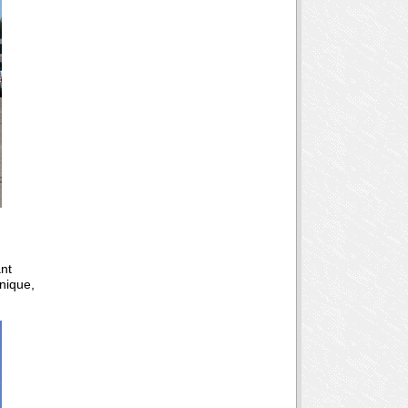
ant
nique,