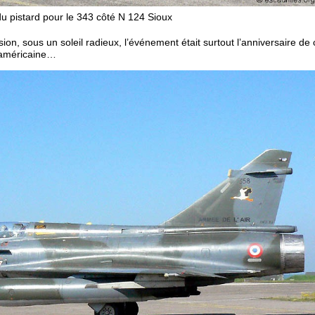
u pistard pour le 343 côté N 124 Sioux
on, sous un soleil radieux, l’événement était surtout l’anniversaire de 
o-américaine…