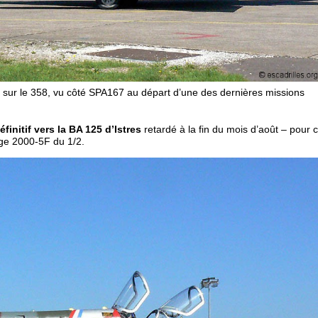
, sur le 358, vu côté SPA167 au départ d’une des dernières missions
initif vers la BA 125 d’Istres
retardé à la fin du mois d’août – pour 
ge 2000-5F du 1/2.