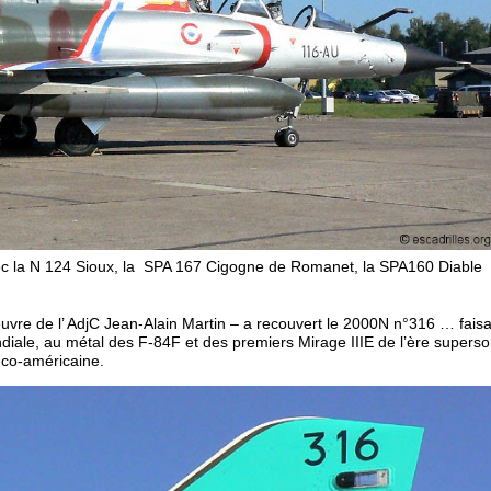
avec la N 124 Sioux, la SPA 167 Cigogne de Romanet, la SPA160 Diable
euvre de l’ AdjC Jean-Alain Martin – a recouvert le 2000N n°316 … fais
ale, au métal des F-84F et des premiers Mirage IIIE de l’ère superso
anco-américaine.