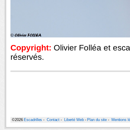
Copyright:
Olivier Folléa et escad
réservés.
©2026
Escadrilles
-
Contact
-
Liberté Web
-
Plan du site
-
Mentions l