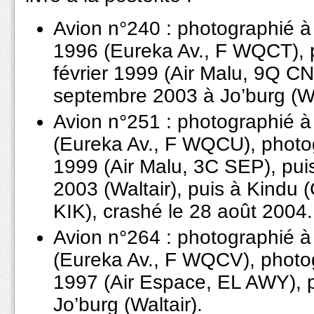
Avion n°240 : photographié à K
1996 (Eureka Av., F WQCT), p
février 1999 (Air Malu, 9Q CN
septembre 2003 à Jo’burg (Wa
Avion n°251 : photographié à K
(Eureka Av., F WQCU), photogr
1999 (Air Malu, 3C SEP), pui
2003 (Waltair), puis à Kindu 
KIK), crashé le 28 août 2004.
Avion n°264 : photographié à K
(Eureka Av., F WQCV), photog
1997 (Air Espace, EL AWY), 
Jo’burg (Waltair).