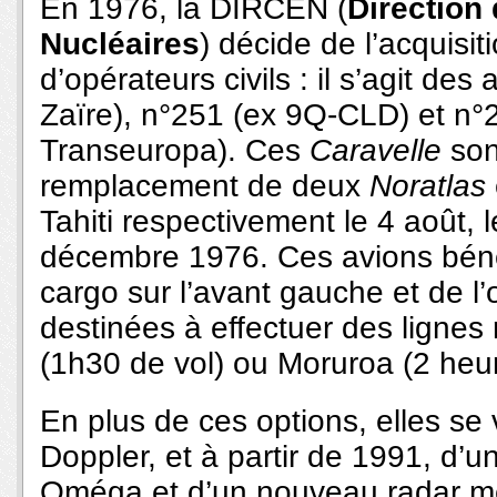
En 1976, la DIRCEN (
Direction
Nucléaires
) décide de l’acquisi
d’opérateurs civils : il s’agit de
Zaïre), n°251 (ex 9Q-CLD) et n°
Transeuropa). Ces
Caravelle
son
remplacement de deux
Noratlas
Tahiti respectivement le 4 août, 
décembre 1976. Ces avions béné
cargo sur l’avant gauche et de l
destinées à effectuer des lignes 
(1h30 de vol) ou Moruroa (2 heur
En plus de ces options, elles se
Doppler, et à partir de 1991, d’
Oméga et d’un nouveau radar mé