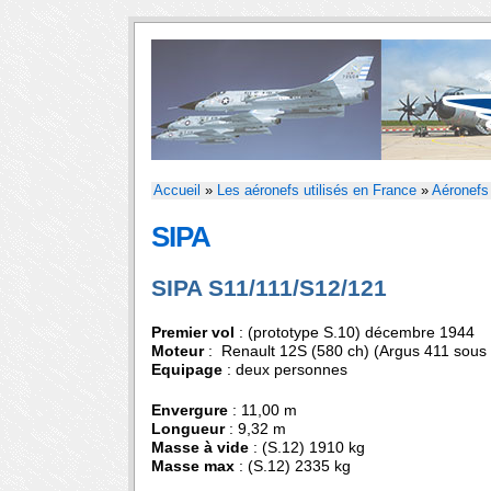
Accueil
»
Les aéronefs utilisés en France
»
Aéronefs
SIPA
SIPA S11/111/S12/121
Premier vol
: (prototype S.10) décembre 1944
Moteur
: Renault 12S (580 ch) (Argus 411 sous 
Equipage
: deux personnes
Envergure
: 11,00 m
Longueur
: 9,32 m
Masse à vide
: (S.12) 1910 kg
Masse max
: (S.12) 2335 kg