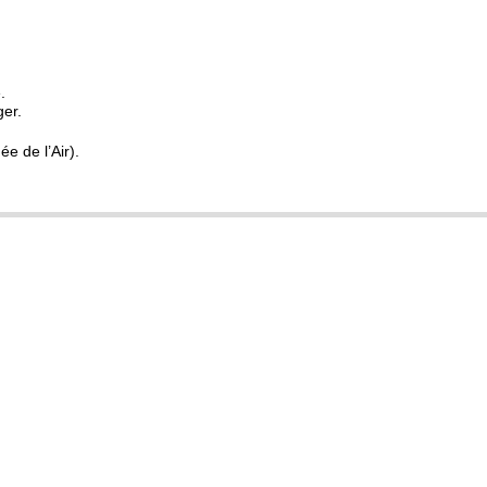
.
ger.
e de l’Air).