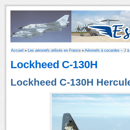
Accueil
»
Les aéronefs utilisés en France
»
Aéronefs à cocardes – J à
Lockheed C-130H
Lockheed C-130H Hercul