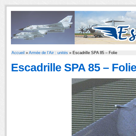
Accueil
»
Armée de l’Air : unités
» Escadrille SPA 85 – Folie
Escadrille SPA 85 – Foli