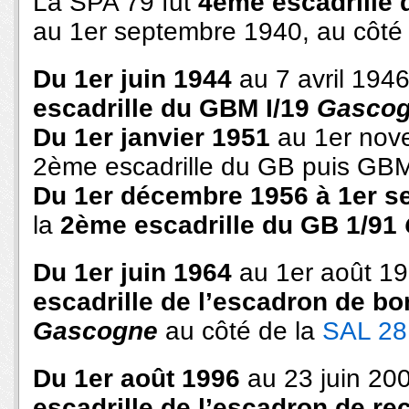
La SPA 79 fut
4ème escadrille d
au 1er septembre 1940, au côté
Du 1er juin 1944
au 7 avril 1946
escadrille du GBM I/19
Gasco
Du 1er janvier 1951
au 1er nove
2ème escadrille du GB puis GB
Du 1er décembre 1956 à 1er s
la
2ème escadrille du GB 1/91
Du 1er juin 1964
au 1er août 19
escadrille de l’escadron de b
Gascogne
au côté de la
SAL 28
Du 1er août 1996
au 23 juin 200
escadrille de l’escadron de r