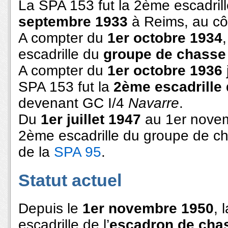
La SPA 153 fut la 2ème escadril
septembre 1933
à Reims, au cô
A compter du
1er octobre 1934
escadrille du
groupe de chasse 
A compter du
1er octobre 1936
SPA 153 fut la
2ème escadrille 
devenant GC I/4
Navarre
.
Du
1er juillet 1947
au 1er novem
2ème escadrille du groupe de c
de la
SPA 95
.
Statut actuel
Depuis le
1er novembre 1950
, 
escadrille de l’
escadron de cha