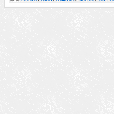
©2026
Escadrilles
-
Contact
-
Liberté Web
-
Plan du site
-
Mentions l