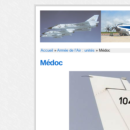
Accueil
»
Armée de l’Air : unités
» Médoc
Médoc