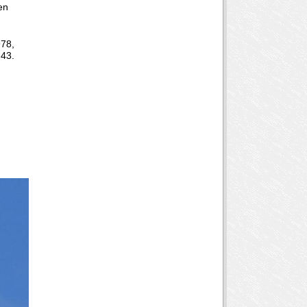
en
978,
 43.